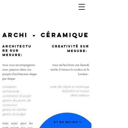
-
archi
céramique
a
rchitectu
CREATIVITè sur
re sur
mesuRE:
mesure:
nous vous accompagnons
nous recherchons une beauté
avec passion dans vos
tactile à travers la couleur et la
projets d’architecture étape
lumière:
par étape:
conception
vente des objets en céramique
réalisation sur mesure
architecturale
idées cadeaux
coordination du projet
gestion des permis de
construction
gestion du chantier
gestion du budget
Et au milieu ?
mais aussi pour les
petits projets que vous