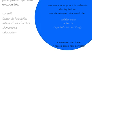
avez en tête:
nous sommes toujours à la recherche
des inspirations
conseils
pour développer notre créativité:
étude de faisabilité
collaborations
relevé d'une chambre
recherche
illumination
organisation de vernissage
décoration
si vous avez des idées
n'hésitez pas à nous contacter
architecte.dibernardo@gmail.com
+41 78 964 85 99
vous avez un projet ou des questions? n’hésitez pas à nous contacter
a
rchiceramique
est un atelier basé à Genève
instagram
Politique de cookies
Politique de confidentialité
Mentions légales