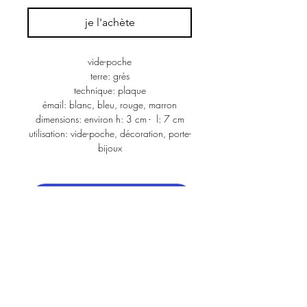
je l'achète
vide-poche
terre: grès
technique: plaque
émail: blanc, bleu, rouge, marron
dimensions: environ h: 3 cm -  l: 7 cm
utilisation: vide-poche, décoration, porte-
bijoux
les inspirations
architecte.dibernardo@gmail.com
+41 78 964 85 99
vous avez un projet ou des questions? n’hésitez pas à nous contacter
a
rchiceramique
est un atelier basé à Genève
instagram