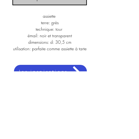
assiette 
terre: grès
technique: tour 
émail: noir et transparent
dimensions: d: 30,5 cm
utilisation: parfaite comme assiette à tarte
les inspirations
architecte.dibernardo@gmail.com
+41 78 964 85 99
vous avez un projet ou des questions? n’hésitez pas à nous contacter
a
rchiceramique
est un atelier basé à Genève
instagram
Politique de cookies