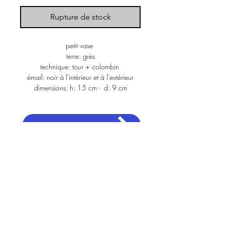
Rupture de stock
petit vase 
terre: grès
technique: tour + colombin 
émail: noir à l'intérieur et à l'extérieur
dimensions: h: 15 cm -  d: 9 cm
les inspirations
architecte.dibernardo@gmail.com
+41 78 964 85 99
vous avez un projet ou des questions? n’hésitez pas à nous contacter
a
rchiceramique
est un atelier basé à Genève
instagram
Politique de cookies